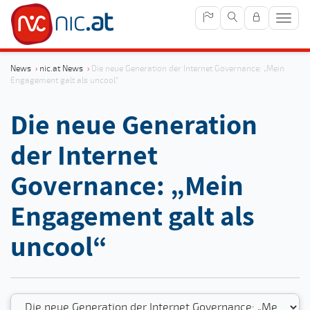
Navig
anze
News
›
nic.at News
›
Die neue Generation der Internet Governance: „Mein
Engagement galt als uncool“
Die neue Generation
der Internet
Governance: „Mein
Engagement galt als
uncool“