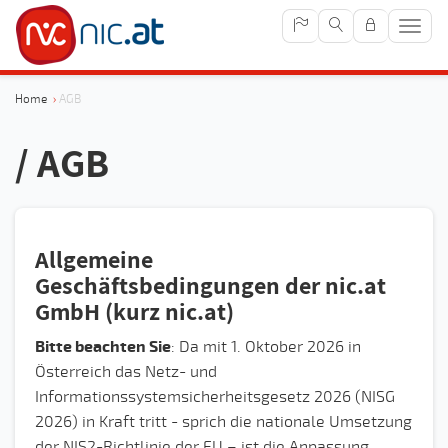
Navig
anze
Home
›
AGB
/ AGB
Allgemeine
Geschäftsbedingungen der nic.at
GmbH (kurz nic.at)
Bitte beachten Sie
: Da mit 1. Oktober 2026 in
Österreich das Netz- und
Informationssystemsicherheitsgesetz 2026 (NISG
2026) in Kraft tritt - sprich die nationale Umsetzung
der NIS2-Richtlinie der EU – ist die Anpassung