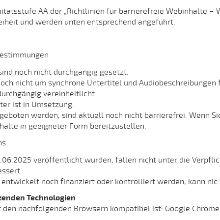
ätsstufe AA der „Richtlinien für barrierefreie Webinhalte – W
freiheit und werden unten entsprechend angeführt.
tsbestimmungen
 sind noch nicht durchgängig gesetzt.
och nicht um synchrone Untertitel und Audiobeschreibungen fü
durchgängig vereinheitlicht.
ter ist in Umsetzung.
oten werden, sind aktuell noch nicht barrierefrei. Wenn Sie 
halte in geeigneter Form bereitzustellen.
hs
6.2025 veröffentlicht wurden, fallen nicht unter die Verpflic
ssert.
t entwickelt noch finanziert oder kontrolliert werden, kann ni
tzenden Technologien
it den nachfolgenden Browsern kompatibel ist: Google Chrome, 