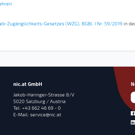
ahren
b-Zugänglichkeits-Gesetzes (WZG), BGBl. I Nr. 59/2019
in de
nic.at GmbH
N
Jakob-Haringer-Strasse 8/V
5020 Salzburg / Austria
Tel:
+43 662 46 69 - 0
E-Mail:
service@nic.at