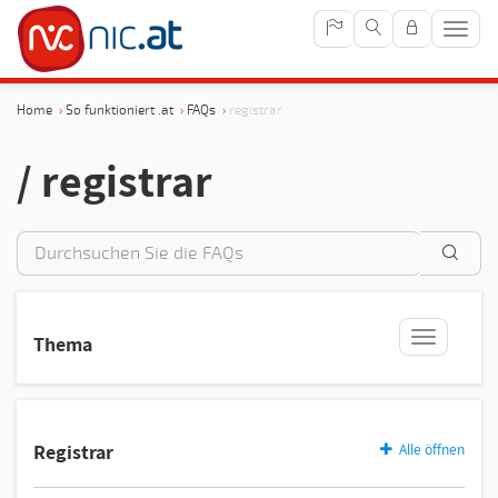
Navig
anze
Home
›
So funktioniert .at
›
FAQs
›
registrar
/ registrar
In
FAQ
suchen
pages/h
Thema
at-
works/fa
Registrar
Alle öffnen