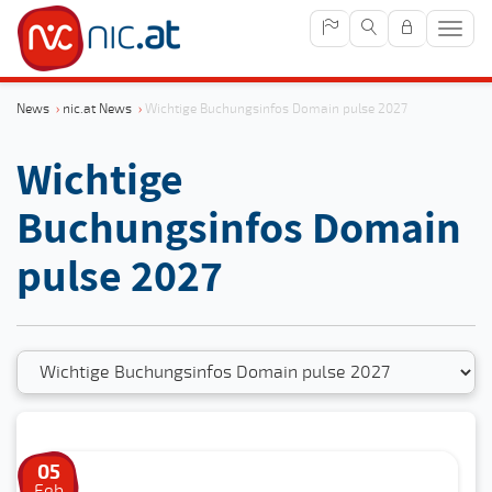
Navig
anze
News
›
nic.at News
›
Wichtige Buchungsinfos Domain pulse 2027
Wichtige
Buchungsinfos Domain
pulse 2027
05
Feb