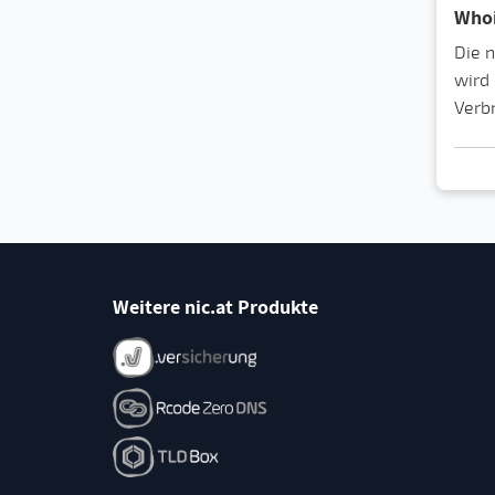
Whoi
Die 
wird 
Verbr
Weitere nic.at Produkte