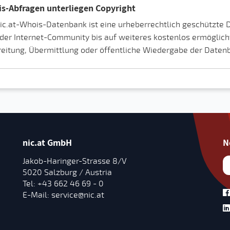
s-Abfragen unterliegen Copyright
nic.at-Whois-Datenbank ist eine urheberrechtlich geschützte
der Internet-Community bis auf weiteres kostenlos ermöglicht.
eitung, Übermittlung oder öffentliche Wiedergabe der Datenban
nic.at GmbH
N
Jakob-Haringer-Strasse 8/V
5020 Salzburg / Austria
Tel:
+43 662 46 69 - 0
E-Mail:
service@nic.at