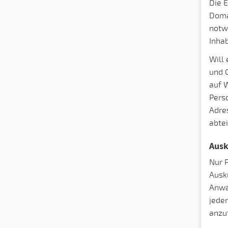
Die 
Domai
notw
Inhab
Will 
und 
auf 
Pers
Adres
abte
Ausk
Nur P
Ausk
Anwäl
jeder
anzu