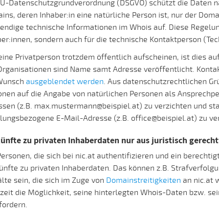
EU-Datenschutzgrundverordnung (DSGVO) schützt die Daten nat
ns, deren Inhaber:in eine natürliche Person ist, nur der Dom
endige technische Informationen im Whois auf. Diese Regelung
er:innen, sondern auch für die technische Kontaktperson (Tec
eine Privatperson trotzdem öffentlich aufscheinen, ist dies au
Organisationen sind Name samt Adresse veröffentlicht. Konta
Wunsch
ausgeblendet werden
. Aus datenschutzrechtlichen Gr
onen auf die Angabe von natürlichen Personen als Ansprechpe
sen (z.B. max.mustermann@beispiel.at) zu verzichten und sta
ilungsbezogene E-Mail-Adresse (z.B. office@beispiel.at) zu v
ünfte zu privaten Inhaberdaten nur aus juristisch gerech
ersonen, die sich bei nic.at authentifizieren und ein berechti
ünfte zu privaten Inhaberdaten. Das können z.B. Strafverfol
te sein, die sich im Zuge von
Domainstreitigkeiten
an nic.at 
zeit die Möglichkeit, seine hinterlegten Whois-Daten bzw. se
fordern.