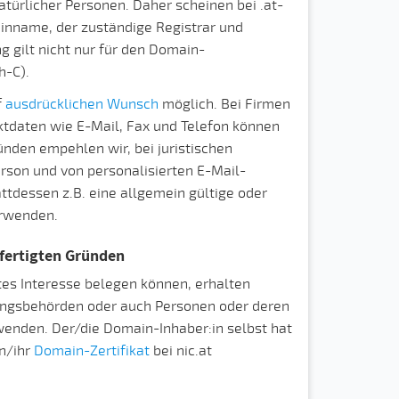
ürlicher Personen. Daher scheinen bei .at-
ainname, der zuständige Registrar und
 gilt nicht nur für den Domain-
h-C).
f
ausdrücklichen Wunsch
möglich. Bei Firmen
ktdaten wie E-Mail, Fax und Telefon können
ünden empehlen wir, bei juristischen
rson und von personalisierten E-Mail-
ttdessen z.B. eine allgemein gültige oder
erwenden.
tfertigten Gründen
gtes Interesse belegen können, erhalten
gungsbehörden oder auch Personen oder deren
wenden. Der/die Domain-Inhaber:in selbst hat
in/ihr
Domain-Zertifikat
bei nic.at