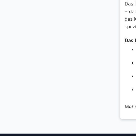
Das I
– den
des I
spez
Das 
Mehr