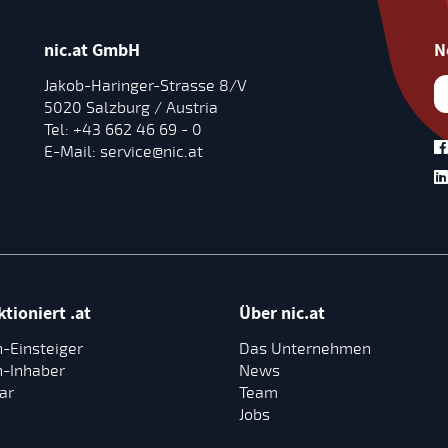
nic.at GmbH
N
Jakob-Haringer-Strasse 8/V
5020 Salzburg / Austria
Tel:
+43 662 46 69 - 0
E-Mail:
service@nic.at
tioniert .at
Über nic.at
-Einsteiger
Das Unternehmen
-Inhaber
News
ar
Team
Jobs